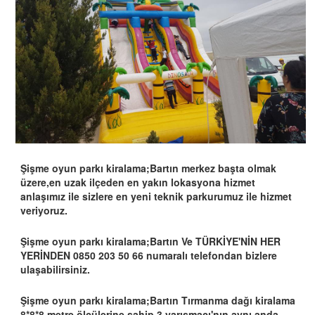
Şişme oyun parkı kiralama;Bartın merkez başta olmak
üzere,en uzak ilçeden en yakın lokasyona hizmet
anlaşımız ile sizlere en yeni teknik parkurumuz ile hizmet
veriyoruz.
Şişme oyun parkı kiralama;Bartın Ve TÜRKİYE'NİN HER
YERİNDEN 0850 203 50 66 numaralı telefondan bizlere
ulaşabilirsiniz.
Şişme oyun parkı kiralama;Bartın Tırmanma dağı kiralama
8*8*8 metre ölçülerine sahip 3 yarışmacı'nın aynı anda