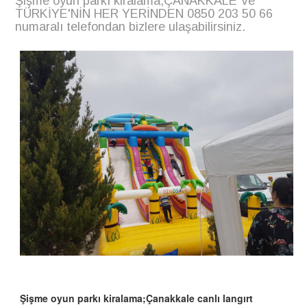
Şişme oyun parkı kiralama;ÇANAKKALE Ve
TÜRKİYE'NİN HER YERİNDEN 0850 203 50 66
numaralı telefondan bizlere ulaşabilirsiniz.
Şişme oyun parkı kiralama;Çanakkale canlı langırt