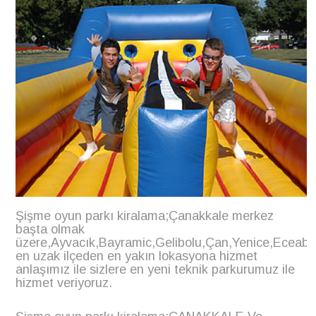
Şişme oyun parkı kiralama;Çanakkale merkez
başta olmak
üzere,Ayvacık,Bayramic,Gelibolu,Çan,Yenice,Eceab
en uzak ilçeden en yakın lokasyona hizmet
anlaşımız ile sizlere en yeni teknik parkurumuz ile
hizmet veriyoruz.