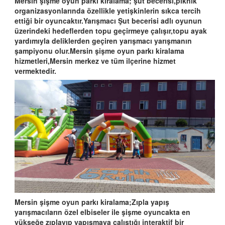
Mersin şişme oyun parkı kiralama; şut becerisi,piknik
organizasyonlarında özellikle yetişkinlerin sıkca tercih
ettiği bir oyuncaktır.Yarışmacı Şut becerisi adlı oyunun
üzerindeki hedeflerden topu geçirmeye çalışır,topu ayak
yardımıyla deliklerden geçiren yarışmacı yarışmanın
şampiyonu olur.Mersin şişme oyun parkı kiralama
hizmetleri,Mersin merkez ve tüm ilçerine hizmet
vermektedir.
Mersin şişme oyun parkı kiralama;Zıpla yapış
yarışmacıların özel elbiseler ile şişme oyuncakta en
yükseğe zıplayıp yapışmaya çalıştığı interaktif bir