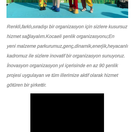
Renkli,farklı,sıradışı bir organizasyon için sizlere kusursuz
hizmet sağlayalım.
Kocaeli şenlik organizasyonu;En
yeni malzeme parkurumuz,genç,dinamik,enerjik,heyacanlı
kadromuz ile sizlere inovatif bir organizasyon sunuyoruz.
İnovasyon organizasyon yıl içerisinde en az 90 şenlik
projesi uygulayan ve tüm illerimize aktif olarak hizmet
götüren bir şirkettir.