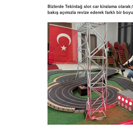
Bizlerde Tekirdağ slot car kiralama olarak
bakış açımızla revize ederek farklı bir boy