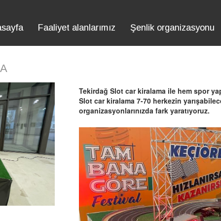
sayfa
Faaliyet alanlarımız
Şenlik organizasyonu
MA
Tekirdağ Slot car kiralama ile hem spor y
Slot car kiralama 7-70 herkezin yarışabilec
organizasyonlarınızda fark yaratıyoruz.