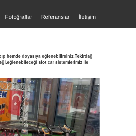
Fotoğraflar
Referanslar
İletişim
apıp hemde doyasıya eğlenebilirsiniz.Tekirdağ
eği,eğlenebileceği slot car sistemlerimiz ile